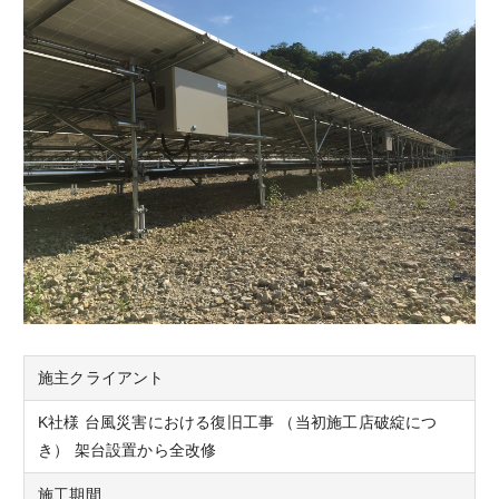
施主クライアント
K社様 台風災害における復旧工事 （当初施工店破綻につ
き） 架台設置から全改修
施工期間